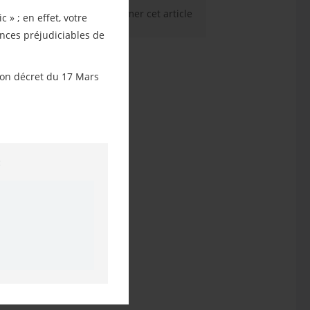
Imprimer cet article
 mes favoris
» ; en effet, votre
ences préjudiciables de
 son décret du 17 Mars
: