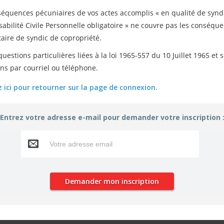
Mettre cet article dans
équences pécuniaires de vos actes accomplis « en qualité de syndic 
abilité Civile Personnelle obligatoire » ne couvre pas les conséqu
aire de syndic de copropriété.
uestions particulières liées à la loi 1965-557 du 10 Juillet 1965 et
s par courriel ou téléphone.
 ici pour retourner sur la page de connexion.
Entrez votre adresse e-mail pour demander votre inscription 
Publié par Asib le 27 janvier 2015
Une erreur dans l'article ?
Proposez-nous votre correction !