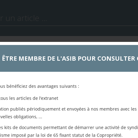
ACTUALITÉS
 ÊTRE MEMBRE DE L'ASIB POUR CONSULTER 
ttre d’information févr
2015
ous bénéficiez des avantages suivants :
ous les articles de l’extranet
mation publiés périodiquement et envoyées à nos membres avec les
Archives
elles obligations, ...
es kits de documents permettant de démarrer une activité de syndi
isme imposé par la loi de 65 fixant statut de la Copropriété.