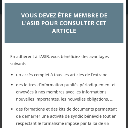
VOUS DEVEZ ÊTRE MEMBRE DE
L'ASIB POUR CONSULTER CET
DOSSIERS TECHNIQUES
ARTICLE
Quels sont les documents à
communiquer en cas de
vente d’un lot
En adhérent à l’ASIB, vous bénéficiez des avantages
suivants :
Comptabilité - Finances - Ges ...
un accès complet à tous les articles de l’extranet
des lettres d’information publiés périodiquement et
Retour à la liste des articles
envoyées à nos membres avec les informations
nouvelles importantes, les nouvelles obligations, ...
des formations et des kits de documents permettant
Imprimer cet article
de démarrer une activité de syndic bénévole tout en
respectant le formalisme imposé par la loi de 65
Mettre cet article dans mes favoris