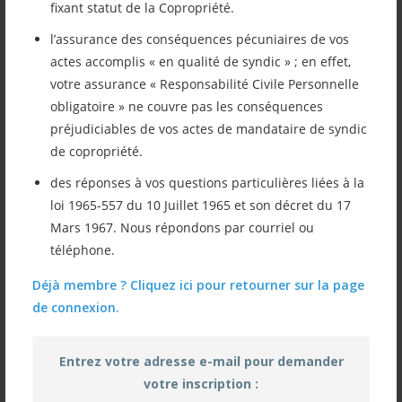
fixant statut de la Copropriété.
l’assurance des conséquences pécuniaires de vos
L’ordonnance n° 2015-1075 a été publiée le
actes accomplis « en qualité de syndic » ; en effet,
votre assurance « Responsabilité Civile Personnelle
28 août 2015. Elle vise à simplifier les
obligatoire » ne couvre pas les conséquences
documents devant constituer le dossier de
préjudiciables de vos actes de mandataire de syndic
de copropriété.
vente d’un bien en copropriété ainsi que
des réponses à vos questions particulières liées à la
ceux de l’avant-contrat de vente, promesse
loi 1965-557 du 10 Juillet 1965 et son décret du 17
de vente ou compromis.
Mars 1967. Nous répondons par courriel ou
téléphone.
Déjà membre ? Cliquez ici pour retourner sur la page
de connexion.
Entrez votre adresse e-mail pour demander
Nos adhérents trouveront le détail avec les
votre inscription :