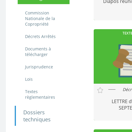
Diapos réun
Commission
Nationale de la
Copropriété
TEXT
Décrets Arrêtés
Documents à
télécharger
Jurisprudence
Lois
Décr
Textes
règlementaires
LETTRE 
SEPT
Dossiers
techniques