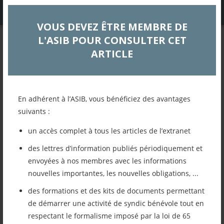
VOUS DEVEZ ÊTRE MEMBRE DE
L'ASIB POUR CONSULTER CET
DOSSIERS TECHNIQUES
ARTICLE
LETTRE D’INFORMATION
février 2022
En adhérent à l’ASIB, vous bénéficiez des avantages
Conseil Syndical
suivants :
un accès complet à tous les articles de l’extranet
Retour à la liste des articles
des lettres d’information publiés périodiquement et
envoyées à nos membres avec les informations
Imprimer cet article
nouvelles importantes, les nouvelles obligations, ...
des formations et des kits de documents permettant
Mettre cet article dans mes favoris
de démarrer une activité de syndic bénévole tout en
respectant le formalisme imposé par la loi de 65