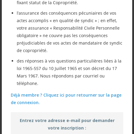
fixant statut de la Copropriété.
En cliquant sur ce lien, vous retrouverez
l’assurance des conséquences pécuniaires de vos
notre lettre d’information du mois de
actes accomplis « en qualité de syndic » ; en effet,
février, que nous vous avez adressé par
votre assurance « Responsabilité Civile Personnelle
obligatoire » ne couvre pas les conséquences
mail. Les thèmes abordés : Ma PrimRenov’
préjudiciables de vos actes de mandataire de syndic
– La CNIL – Les détecteurs de fumée – le loi
de copropriété.
KARAS – le syndic et l’hypothèque légale…
des réponses à vos questions particulières liées à la
loi 1965-557 du 10 Juillet 1965 et son décret du 17
Mars 1967. Nous répondons par courriel ou
téléphone.
Vous souhaitant bonne lecture,
Déjà membre ? Cliquez ici pour retourner sur la page
de connexion.
2022-02-LETTRE-FEVRIER
Télécharger
Entrez votre adresse e-mail pour demander
votre inscription :