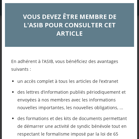
VOUS DEVEZ ÊTRE MEMBRE DE
L'ASIB POUR CONSULTER CET
DOSSIERS TECHNIQUES
ARTICLE
LETTRE d’INFORMATION
JUIN JUILLET 2022
En adhérent à l’ASIB, vous bénéficiez des avantages
Assemblée générale
suivants :
un accès complet à tous les articles de l’extranet
Retour à la liste des articles
des lettres d’information publiés périodiquement et
envoyées à nos membres avec les informations
Imprimer cet article
nouvelles importantes, les nouvelles obligations, ...
des formations et des kits de documents permettant
Mettre cet article dans mes favoris
de démarrer une activité de syndic bénévole tout en
respectant le formalisme imposé par la loi de 65