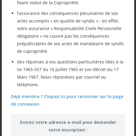
fixant statut de la Copropriété.
Vous pouvez retrouver ci-après la lettre du
l’assurance des conséquences pécuniaires de vos
mois de juin/juillet 2022 qui vous a été
actes accomplis « en qualité de syndic » ; en effet,
adressée par mail. Thèmes abordés : Arrêt
votre assurance « Responsabilité Civile Personnelle
obligatoire » ne couvre pas les conséquences
de cour d’appel concernant le PV en AG –
préjudiciables de vos actes de mandataire de syndic
Arrêt en cour de cassation : mise en
de copropriété.
concurrence des marchés – l’isolation
des réponses à vos questions particulières liées à la
loi 1965-557 du 10 Juillet 1965 et son décret du 17
thermique – l’ASIB vous assure : LIGAP…
Mars 1967. Nous répondons par courriel ou
Bonne lecture !
téléphone.
Déjà membre ? Cliquez ici pour retourner sur la page
de connexion.
2022 06 LETTRE INFO Juin juillet
Entrez votre adresse e-mail pour demander
votre inscription :