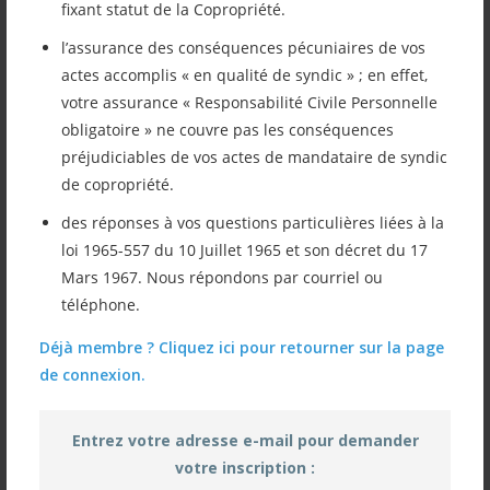
fixant statut de la Copropriété.
Vous pouvez retrouver la lettre
l’assurance des conséquences pécuniaires de vos
d’information du mois de novembre 2024.
actes accomplis « en qualité de syndic » ; en effet,
Les thèmes abordés sont : un résumé sur
votre assurance « Responsabilité Civile Personnelle
obligatoire » ne couvre pas les conséquences
les principes des C2E – le projet de loi de
préjudiciables de vos actes de mandataire de syndic
finances pour 2025 – En Vrac – les petites
de copropriété.
copropriétés, les ordonnances 2019 –
des réponses à vos questions particulières liées à la
loi 1965-557 du 10 Juillet 1965 et son décret du 17
l’aphorisme du mois. Bonne lecture.
Mars 1967. Nous répondons par courriel ou
téléphone.
Déjà membre ? Cliquez ici pour retourner sur la page
2024 11 LETTRE NOVEMBRE
de connexion.
Entrez votre adresse e-mail pour demander
Publié par mina le 7 novembre 2024
votre inscription :