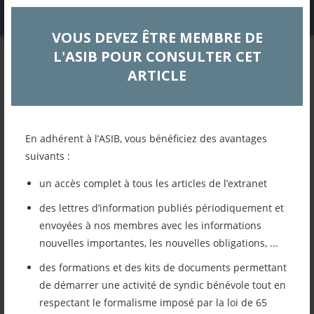
VOUS DEVEZ ÊTRE MEMBRE DE
L'ASIB POUR CONSULTER CET
EXTRANET
ARTICLE
LETTRE d’INFORMATION
NOVEMBRE 2024
En adhérent à l’ASIB, vous bénéficiez des avantages
Actualités
suivants :
un accès complet à tous les articles de l’extranet
Retour à la liste des articles
des lettres d’information publiés périodiquement et
envoyées à nos membres avec les informations
Imprimer cet article
nouvelles importantes, les nouvelles obligations, ...
des formations et des kits de documents permettant
Mettre cet article dans mes favoris
de démarrer une activité de syndic bénévole tout en
respectant le formalisme imposé par la loi de 65