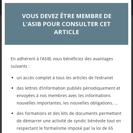
VOUS DEVEZ ÊTRE MEMBRE DE
L'ASIB POUR CONSULTER CET
EXTRANET
ARTICLE
LETTRE D’INFORMATION
OCTOBRE 2025
En adhérent à l’ASIB, vous bénéficiez des avantages
Actualités
suivants :
un accès complet à tous les articles de l’extranet
Retour à la liste des articles
des lettres d’information publiés périodiquement et
envoyées à nos membres avec les informations
Imprimer cet article
nouvelles importantes, les nouvelles obligations, ...
des formations et des kits de documents permettant
Mettre cet article dans mes favoris
de démarrer une activité de syndic bénévole tout en
respectant le formalisme imposé par la loi de 65