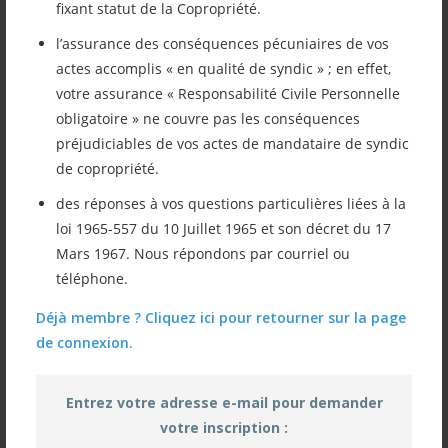
fixant statut de la Copropriété.
Vous retrouverez ci-après le lien à notre
l’assurance des conséquences pécuniaires de vos
lettre d’information du mois d’octobre. Les
actes accomplis « en qualité de syndic » ; en effet,
thèmes abordés sont : MAPRIMERÉNOV’ –
votre assurance « Responsabilité Civile Personnelle
obligatoire » ne couvre pas les conséquences
Nos changements de dates pour les
préjudiciables de vos actes de mandataire de syndic
webinaires (réunions d’information) – La
de copropriété.
copropriété, comment doit-elle fonctionner
des réponses à vos questions particulières liées à la
loi 1965-557 du 10 Juillet 1965 et son décret du 17
? – Un modèle de résolution pour la
Mars 1967. Nous répondons par courriel ou
convocation en AG… Bonne Lecture !
téléphone.
Déjà membre ? Cliquez ici pour retourner sur la page
de connexion.
LETTRE aux ADHÉRENTS ASIB OCTOBRE
2025
Entrez votre adresse e-mail pour demander
votre inscription :