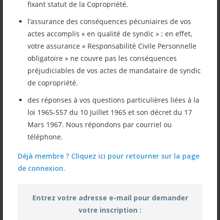
fixant statut de la Copropriété.
Chères adhérentes, chers adhérents,
l’assurance des conséquences pécuniaires de vos
actes accomplis « en qualité de syndic » ; en effet,
votre assurance « Responsabilité Civile Personnelle
Retrouvez ci-après le lien vous permettant
obligatoire » ne couvre pas les conséquences
de retrouver notre lettre de septembre
préjudiciables de vos actes de mandataire de syndic
de copropriété.
2025. Le thèmes abordés : nos
des réponses à vos questions particulières liées à la
commentaires concernant ZFE, ZAN, le
loi 1965-557 du 10 Juillet 1965 et son décret du 17
coefficient PHI, MPR; MAR et C2E – le syndic
Mars 1967. Nous répondons par courriel ou
téléphone.
d’intérêt collectif – « Nous vous prions… »
Déjà membre ? Cliquez ici pour retourner sur la page
de nous informer sur votre situation dans
de connexion.
votre copropriété (changements…) –
l’Aphorisme du mois… Bonne Lecture !
Entrez votre adresse e-mail pour demander
votre inscription :
2025 09 Lettre septembre