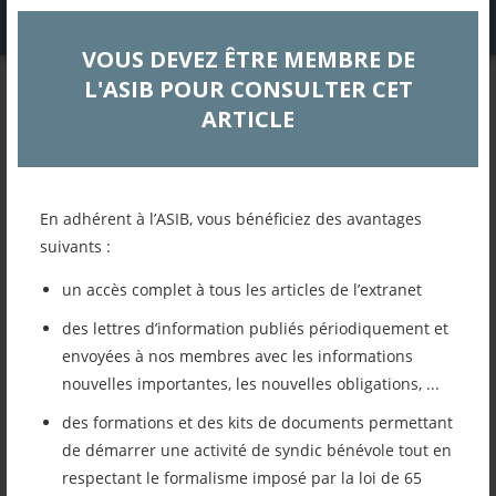
VOUS DEVEZ ÊTRE MEMBRE DE
L'ASIB POUR CONSULTER CET
EXTRANET
ARTICLE
LETTRE D’INFORMATION
SEPTEMBRE 2025
En adhérent à l’ASIB, vous bénéficiez des avantages
Actualités
suivants :
un accès complet à tous les articles de l’extranet
Retour à la liste des articles
des lettres d’information publiés périodiquement et
envoyées à nos membres avec les informations
Imprimer cet article
nouvelles importantes, les nouvelles obligations, ...
des formations et des kits de documents permettant
Mettre cet article dans mes favoris
de démarrer une activité de syndic bénévole tout en
respectant le formalisme imposé par la loi de 65