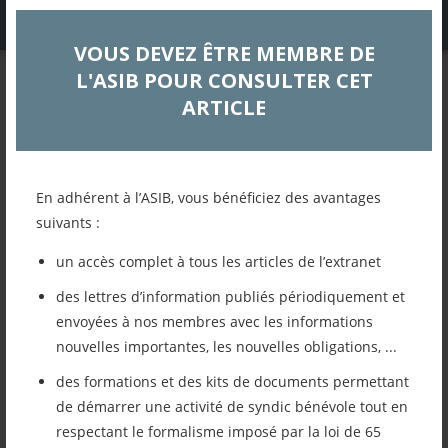
VOUS DEVEZ ÊTRE MEMBRE DE
L'ASIB POUR CONSULTER CET
EXTRANET
ARTICLE
Présentation rapide de
l’ASIB
En adhérent à l’ASIB, vous bénéficiez des avantages
Actualités
suivants :
un accès complet à tous les articles de l’extranet
Retour à la liste des articles
des lettres d’information publiés périodiquement et
envoyées à nos membres avec les informations
Imprimer cet article
nouvelles importantes, les nouvelles obligations, ...
des formations et des kits de documents permettant
Mettre cet article dans mes favoris
de démarrer une activité de syndic bénévole tout en
respectant le formalisme imposé par la loi de 65