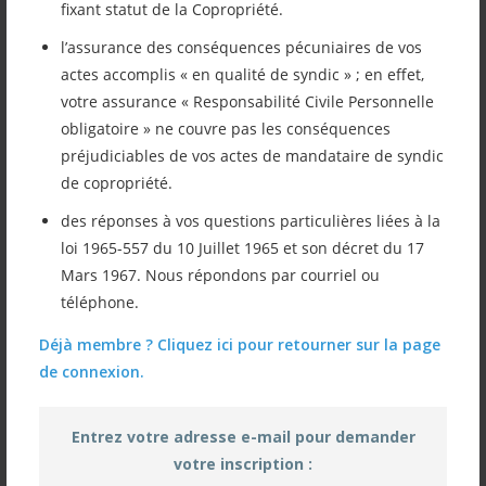
fixant statut de la Copropriété.
Vous retrouverez ici les diapositives qui
l’assurance des conséquences pécuniaires de vos
seront diffusées au bureau sur notre grand
actes accomplis « en qualité de syndic » ; en effet,
écran pour une présentation rapide de
votre assurance « Responsabilité Civile Personnelle
obligatoire » ne couvre pas les conséquences
notre association.
préjudiciables de vos actes de mandataire de syndic
de copropriété.
des réponses à vos questions particulières liées à la
Présentation simplifié de l’ASIB
loi 1965-557 du 10 Juillet 1965 et son décret du 17
Mars 1967. Nous répondons par courriel ou
téléphone.
Publié par mina le 3 avril 2024
Déjà membre ? Cliquez ici pour retourner sur la page
de connexion.
Une erreur dans l'article ?
Entrez votre adresse e-mail pour demander
Proposez-nous votre correction !
votre inscription :