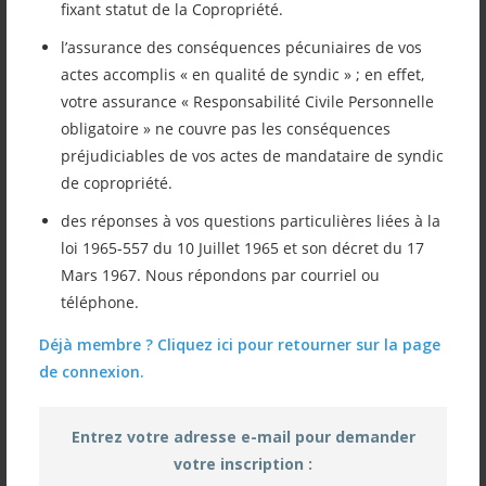
fixant statut de la Copropriété.
Vous retrouverez ici le résumé de la
l’assurance des conséquences pécuniaires de vos
réunion d’information du 18 septembre
actes accomplis « en qualité de syndic » ; en effet,
2024 traitant le sujet des recharges de
votre assurance « Responsabilité Civile Personnelle
obligatoire » ne couvre pas les conséquences
batteries en copropriétés par Monsieur
préjudiciables de vos actes de mandataire de syndic
COLIN des Etablissements MICHAUD.
de copropriété.
des réponses à vos questions particulières liées à la
loi 1965-557 du 10 Juillet 1965 et son décret du 17
Nous sommes bien sûr à votre disposition
Mars 1967. Nous répondons par courriel ou
téléphone.
pour tout renseignement complémentaire.
Déjà membre ? Cliquez ici pour retourner sur la page
de connexion.
Réunion du 18 09 2024 résumé pour
Entrez votre adresse e-mail pour demander
adhérents
votre inscription :