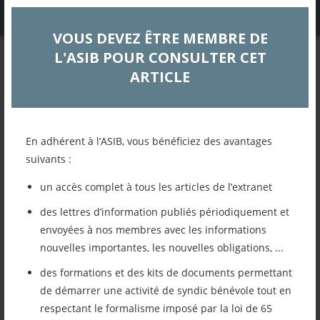
VOUS DEVEZ ÊTRE MEMBRE DE
L'ASIB POUR CONSULTER CET
EXTRANET
ARTICLE
Réunion d’information du
18 septembre 2024
En adhérent à l’ASIB, vous bénéficiez des avantages
Actualités
suivants :
un accès complet à tous les articles de l’extranet
Retour à la liste des articles
des lettres d’information publiés périodiquement et
envoyées à nos membres avec les informations
Imprimer cet article
nouvelles importantes, les nouvelles obligations, ...
des formations et des kits de documents permettant
Mettre cet article dans mes favoris
de démarrer une activité de syndic bénévole tout en
respectant le formalisme imposé par la loi de 65