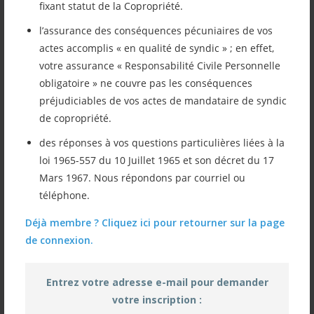
fixant statut de la Copropriété.
Vous retrouver ci-après les diapos
l’assurance des conséquences pécuniaires de vos
diffusées lors de notre réunion du
actes accomplis « en qualité de syndic » ; en effet,
mercredi 2 avril 2025. Thème abordé :
votre assurance « Responsabilité Civile Personnelle
obligatoire » ne couvre pas les conséquences
L’Assemblée Générale en copropriété –
préjudiciables de vos actes de mandataire de syndic
Intervenant : M. TRENTIN
de copropriété.
des réponses à vos questions particulières liées à la
loi 1965-557 du 10 Juillet 1965 et son décret du 17
Nous restons bien sûr à votre disposition
Mars 1967. Nous répondons par courriel ou
téléphone.
pour tout renseignement complémentaire.
Déjà membre ? Cliquez ici pour retourner sur la page
de connexion.
2025 04 Diapos réunion mensuelle
Entrez votre adresse e-mail pour demander
votre inscription :