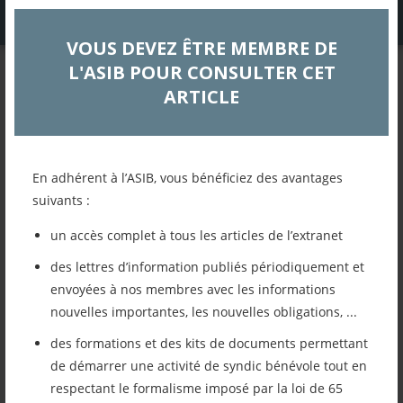
VOUS DEVEZ ÊTRE MEMBRE DE
L'ASIB POUR CONSULTER CET
DOSSIERS TECHNIQUES
ARTICLE
Réunion d’Information 2
avril 2025
En adhérent à l’ASIB, vous bénéficiez des avantages
Assemblée générale
suivants :
un accès complet à tous les articles de l’extranet
Retour à la liste des articles
des lettres d’information publiés périodiquement et
envoyées à nos membres avec les informations
Imprimer cet article
nouvelles importantes, les nouvelles obligations, ...
des formations et des kits de documents permettant
Mettre cet article dans mes favoris
de démarrer une activité de syndic bénévole tout en
respectant le formalisme imposé par la loi de 65